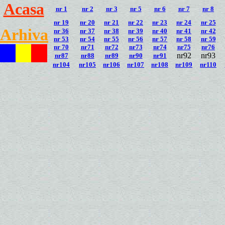
Acasa
nr 1
nr 2
nr 3
nr 5
nr 6
nr 7
nr 8
nr 19
nr 20
nr 21
nr 22
nr 23
nr 24
nr 25
Arhiva
nr 36
nr 37
nr 38
nr 39
nr 40
nr 41
nr 42
nr 53
nr 54
nr 55
nr 56
nr 57
nr 58
nr 59
nr 70
nr71
nr72
nr73
nr74
nr75
nr76
nr92
nr93
nr87
nr88
nr89
nr90
nr91
nr104
nr105
nr106
nr107
nr108
nr109
nr110