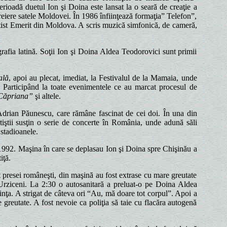
ioadă duetul Ion şi Doina este lansat la o seară de creaţie a
treiere satele Moldovei. În 1986 înfiinţează formaţia” Telefon”,
rtist Emerit din Moldova. A scris muzică simfonică, de cameră,
afia latină. Soţii Ion şi Doina Aldea Teodorovici sunt primii
ală
, apoi au plecat, imediat, la Festivalul de la Mamaia, unde
.
Participând la toate evenimentele ce au marcat procesul de
 Căpriana”
şi altele.
Adrian Păunescu, care rămâne fascinat de cei doi. În una din
iştii susţin o serie de concerte în România, unde adună săli
 stadioanele.
1992. Maşina în care se deplasau Ion şi Doina spre Chişinău a
iţă.
vit presei româneşti, din maşină au fost extrase cu mare greutate
 Urziceni. La 2:30 o autosanitară a preluat-o pe Doina Aldea
nţa. A strigat de câteva ori “Au, mă doare tot corpul”. Apoi a
 greutate. A fost nevoie ca poliţia să taie cu flacăra autogenă