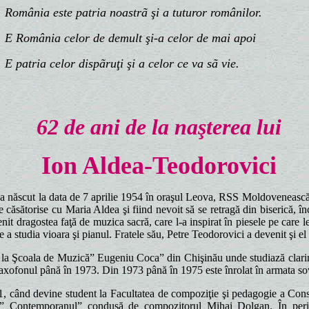
mânia este patria noastrã şi a tuturor românilor.
România celor de demult şi-a celor de mai apoi
patria celor dispãruţi
şi a celor ce va sã vie.
62 de ani de la naşterea lui
Ion Aldea-Teodorovici
a născut la data de 7 aprilie 1954 în oraşul Leova, RSS Moldovenească. 
e căsătorise cu Maria Aldea şi fiind nevoit să se retragă din biserică, 
enit dragostea faţă de muzica sacră, care l-a inspirat în piesele pe care l
e a studia vioara şi pianul. Fratele său, Petre Teodorovici a devenit şi 
la Şcoala de Muzică” Eugeniu Coca” din Chişinău unde studiază clarin
axofonul până în 1973. Din 1973 până în 1975 este înrolat în armata sov
, când devine student la Facultatea de compoziţie şi pedagogie a Cons
ă” Contemporanul” condusă de compozitorul Mihai Dolgan. În perio