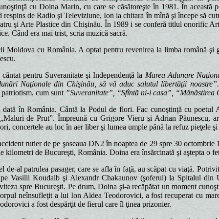
oştinţă cu Doina Marin, cu care se căsătoreşte în 1981. În această per
 respins de Radio şi Televiziune, Ion la chitara în mînă şi începe să cu
ru şi Arte Plastice din Chişinău. În 1989 i se conferă titlul onorific A
ce. Când era mai trist, scria muzică sacră.
cii Moldova cu România. A optat pentru revenirea la limba română şi gr
escu.
cântat pentru Suveranitate şi Independenţă la
Marea Adunare Naţion
unări Naţionale din Chişinău, să vă aduc salutul libertăţii noastre”
 patriotism, cum sunt
”Suveranitate”, “Sfîntă ni-i casa”, “Mănăstirea
 dată în România. Cântă la Podul de flori. Fac cunoştinţă cu poetul 
, „Maluri de Prut”. Împreună cu Grigore Vieru şi Adrian Păunescu, art
ori, concertele au loc în aer liber şi lumea umple până la refuz pieţele şi
 accident rutier de pe şoseaua DN2 în noaptea de 29 spre 30 octombrie 
 de kilometri de Bucureşti, România. Doina era însărcinată şi aştepta o fet
cel de-al patrulea pasager, care se afla în faţă, au scăpat cu viaţă. Potri
t pe Vasilii Koudalb şi Alexandr Chakaunov (şoferul) la Spitalul din
ă viteza spre Bucureşti. Pe drum, Doina şi-a recăpătat un moment cunoşti
Corpul neînsufleţit a lui Ion Aldea Teodorovici, a fost recuperat cu mare
orovici a fost despărţit de fierul care îl ţinea prizonier.