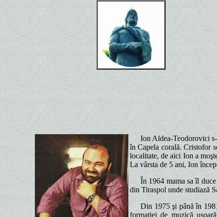
Ro
E 
E 
Ion Aldea-Teodorovici s-
în Capela corală. Cristofor s
localitate, de aici Ion a moşt
La vârsta de 5 ani, Ion încep
În 1964 mama sa îl duce 
din Tiraspol unde studiază S
Din 1975 şi până în 1981
formaţiei de muzică uşoar