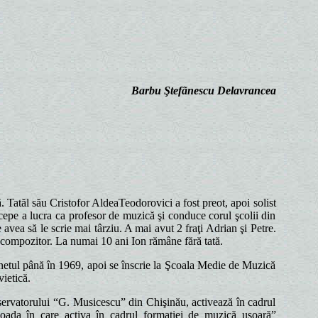
Barbu Ştefãnescu Delavrancea
Tatăl său Cristofor AldeaTeodorovici a fost preot, apoi solist
începe a lucra ca profesor de muzică şi conduce corul şcolii din
e avea să le scrie mai târziu. A mai avut 2 fraţi Adrian şi Petre.
el compozitor. La numai 10 ani Ion rămâne fără tată.
etul până în 1969, apoi se înscrie la Şcoala Medie de Muzică
ietică.
ervatorului “G. Musicescu” din Chişinău, activează în cadrul
ada în care activa în cadrul formaţiei de muzică uşoară”