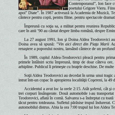
Contemporanul”, Ion face cun
poetului Grigore Vieru. Fiind
apoi” Diate”. În 1987 activează la Academia de Muzică, Teat
cântece pentru copii, pentru filme, pentru spectacole dramati
Împreună cu soţia sa, a militat pentru reunirea Republi
care în anii ’90 au cântat despre limba română, despre Emin
La 27 august 1991, Ion şi Doina Aldea Teodorovici au 
Doina avea să spună:
”Vin aici direct din Piaţa Marii Ad
renaştere a poporului nostru, lansând cântece de un profund
În 1989, cuplul Aldea-Teodorovici pleacă pentru prima
primele întâlniri scriu împreună, timp de doar câteva ore
arhipline. Publicul îi primeşte cu braţele deschise. De multe 
Soţii Aldea Teodorovici au decedat în urma unui tragic
intrat într-un copac în apropierea localităţii Coşereni, la 49
Accidentul a avut loc la orele 2:15. Atât şoferul, cât şi 
trei corpuri însângerate. Două automobile i-au transporta
Teodorovici, aflată în comă. Salvarea s-a îndreptat cu toat
tăcut pentru totdeauna. Sufletul părăsise trupul îndurerat. 
automobilul distrus. Abia la ora 7:00 trupul lui Ion Aldea Teod