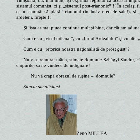
Timişoara, ba, mai mult, îşi exprimă regretul că această impli
sistemul comunist, ci şi „sistemul post-trianonic”!!! În acelaş
ce înseamnă: să piară Trianonul (inclusiv efectele sale!), şi 
ardeleni, fireşte!!!
Şi lista ar mai putea continua mult şi bine, dar cât am adunat
Cum e cu „visul milenar”, cu „furtul Ardealului” şi cu alte „
Cum e cu „retorica noastră naţionalistă de prost gust”?
Nu v-a tremurat mâna, stimate domnule Szilágyi Sándor, cân
chipurile, să ne vindece de indignare?
Nu vă crapă obrazul de ruşine – domnule?
Sancta simplicitas!
Zeno MILLEA