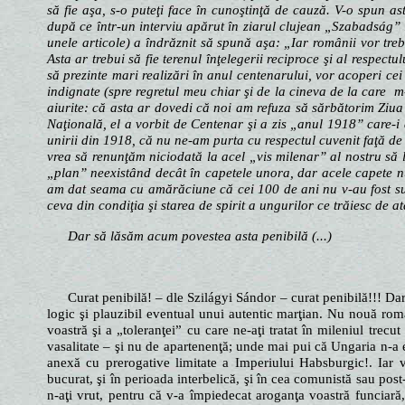
să fie aşa, s-o puteţi face în cunoştinţă de cauză. V-o spun as
după ce într-un interviu apărut în ziarul clujean „Szabadság”
unele articole) a îndrăznit să spună aşa: „Iar românii vor tr
Asta ar trebui să fie terenul înţelegerii reciproce şi al resp
să prezinte mari realizări în anul centenarului, vor acoperi cei
indignate (spre regretul meu chiar şi de la cineva de la care m
aiurite: că asta ar dovedi că noi am refuza să sărbătorim Ziua 
Naţională, el a vorbit de Centenar şi a zis „anul 1918” care-i 
unirii din 1918, că nu ne-am purta cu respectul cuvenit faţă de 
vrea să renunţăm niciodată la acel „vis milenar” al nostru să l
„plan” neexistând decât în capetele unora, dar acele capete nu 
am dat seama cu amărăciune că cei 100 de ani nu v-au fost sufi
ceva din condiţia şi starea de spirit a ungurilor ce trăiesc de a
Dar să lăsăm acum povestea asta penibilă (...)
Curat penibilă! – dle Szilágyi Sándor – curat penibilă!!! Dar
logic şi plauzibil eventual unui autentic marţian. Nu nouă rom
voastră şi a „toleranţei” cu care ne-aţi tratat în mileniul trecut
vasalitate – şi nu de apartenenţă; unde mai pui că Ungaria n-a ex
anexă cu prerogative limitate a Imperiului Habsburgic!. Iar vo
bucurat, şi în perioada interbelică, şi în cea comunistă sau pos
n-aţi vrut, pentru că v-a împiedecat aroganţa voastră funciară,