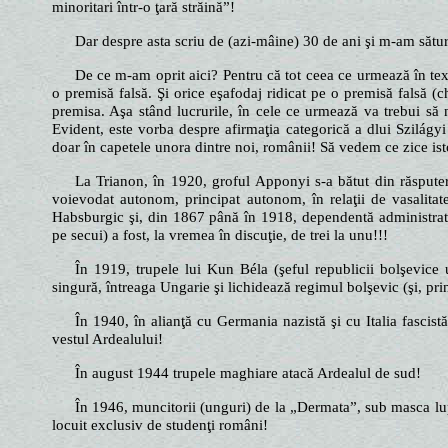
minoritari într-o ţară străină”!
Dar despre asta scriu de (azi-mâine) 30 de ani şi m-am sătur
De ce m-am oprit aici? Pentru că tot ceea ce urmează în text
o premisă falsă. Şi orice eşafodaj ridicat pe o premisă falsă (ch
premisa. Aşa stând lucrurile, în cele ce urmează va trebui să 
Evident, este vorba despre afirmaţia categorică a dlui Szilágy
doar în capetele unora dintre noi, românii! Să vedem ce zice ist
La Trianon, în 1920, groful Apponyi s-a bătut din răsputeri
voievodat autonom, principat autonom, în relaţii de vasalita
Habsburgic şi, din 1867 până în 1918, dependentă administrativ
pe secui) a fost, la vremea în discuţie, de trei la unu!!!
În 1919, trupele lui Kun Béla (şeful republicii bolşevice
singură, întreaga Ungarie şi lichidează regimul bolşevic (şi, pri
În 1940, în alianţă cu Germania nazistă şi cu Italia fascis
vestul Ardealului!
În august 1944 trupele maghiare atacă Ardealul de sud!
În 1946, muncitorii (unguri) de la „Dermata”, sub masca lu
locuit exclusiv de studenţi români!