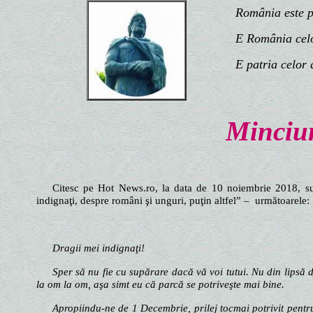
România este patr
E România celor 
E patria celor d
Minciun
Citesc pe Hot News.ro, la data de 10 noiembrie 2018, sub
indignaţi, despre români şi unguri, puţin altfel” – următoarele:
Dragii mei indignaţi!
Sper să nu fie cu supărare dacă vă voi tutui. Nu din lipsă 
la om la om, aşa simt eu că parcă se potriveşte mai bine.
Apropiindu-ne de 1 Decembrie, prilej tocmai potrivit pentr