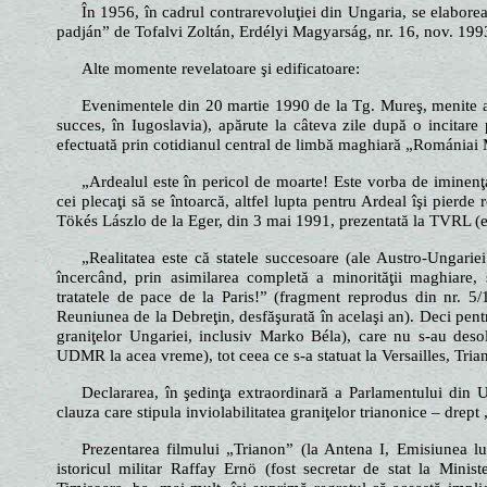
În 1956, în cadrul contrarevoluţiei din Ungaria, se elabor
padján” de Tofalvi Zoltán, Erdélyi Magyarság, nr. 16, nov. 199
Alte momente revelatoare şi edificatoare:
Evenimentele din 20 martie 1990 de la Tg. Mureş, menite a 
succes, în Iugoslavia), apărute la câteva zile după o incitare
efectuată prin cotidianul central de limbă maghiară „Romániai
„Ardealul este în pericol de moarte! Este vorba de iminenţa 
cei plecaţi să se întoarcă, altfel lupta pentru Ardeal îşi pierde 
Tökés Lászlo de la Eger, din 3 mai 1991, prezentată la TVRL (e
„Realitatea este că statele succesoare (ale Austro-Ungarie
încercând, prin asimilarea completă a minorităţii maghiare
tratatele de pace de la Paris!” (fragment reprodus din nr. 5/
Reuniunea de la Debreţin, desfăşurată în acelaşi an). Deci pentr
graniţelor Ungariei, inclusiv Marko Béla), care nu s-au deso
UDMR la acea vreme), tot ceea ce s-a statuat la Versailles, Tria
Declararea, în şedinţa extraordinară a Parlamentului din
clauza care stipula inviolabilitatea graniţelor trianonice – drept
Prezentarea filmului „Trianon” (la Antena I, Emisiunea lui
istoricul militar Raffay Ernö (fost secretar de stat la Mini